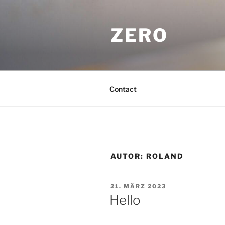
Zum
Inhalt
ZERO
springen
Contact
AUTOR:
ROLAND
VERÖFFENTLICHT
21. MÄRZ 2023
AM
Hello